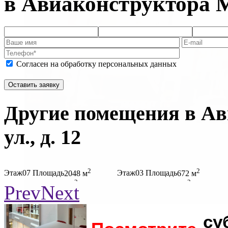
в Авиаконструктора Ми
Согласен на обработку персональных данных
Другие помещения в А
ул., д. 12
2
2
Этаж
07
Площадь
2048 м
Этаж
03
Площадь
672 м
2
2
Ставка
40 260 руб./м
Ставка
40 260 руб./м
Prev
Next
су